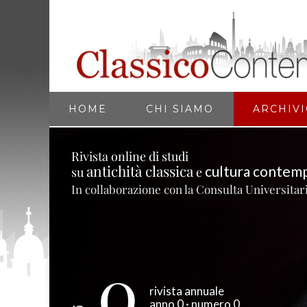
Passa al contenuto principale
HOME
CHI SIAMO
ARCHIV
Rivista online di studi
antichità classica
cultura contem
su
e
In collaborazione con la Consulta Universitari
0
rivista annuale
anno 0 · numero 0