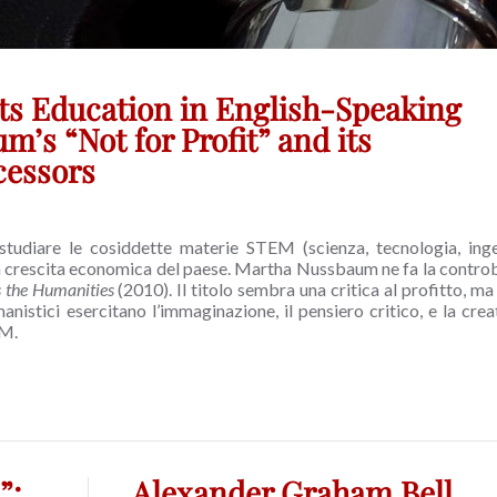
rts Education in English-Speaking
’s “Not for Profit” and its
cessors
 studiare le cosiddette materie STEM (scienza, tecnologia, ing
la crescita economica del paese. Martha Nussbaum ne fa la contro
 the Humanities
(2010). Il titolo sembra una critica al profitto, ma
istici esercitano l’immaginazione, il pensiero critico, e la creati
EM.
”:
Alexander Graham Bell,