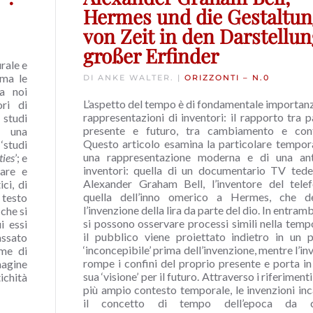
Hermes und die Gestaltu
von Zeit in den Darstellu
großer Erfinder
urale e
 ma le
DI ANKE WALTER. |
ORIZZONTI – N.0
a noi
L’aspetto del tempo è di fondamentale importanz
ri di
rappresentazioni di inventori: il rapporto tra p
 studi
presente e futuro, tra cambiamento e conti
da una
Questo articolo esamina la particolare tempora
‘studi
una rappresentazione moderna e di una ant
ies
’; e
inventori: quella di un documentario TV ted
uare e
Alexander Graham Bell, l’inventore del tele
ci, di
quella dell’inno omerico a Hermes, che de
 testo
l’invenzione della lira da parte del dio. In entrambi
che si
si possono osservare processi simili nella tempo
i essi
il pubblico viene proiettato indietro in un 
ssato
‘inconcepibile’ prima dell’invenzione, mentre l’in
rme di
rompe i confini del proprio presente e porta in 
magine
sua ‘visione’ per il futuro. Attraverso i riferimenti
ichità
più ampio contesto temporale, le invenzioni in
il concetto di tempo dell’epoca da 