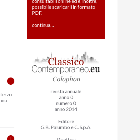
consultabili online ed è, inoltre,
possibile scaricarli in formato
PDF.
continua…
Colophon
rivista annuale
 terzo
anno 0
anno
numero 0
anno 2014
Editore
G.B. Palumbo e C. S.p.A.
Direttori