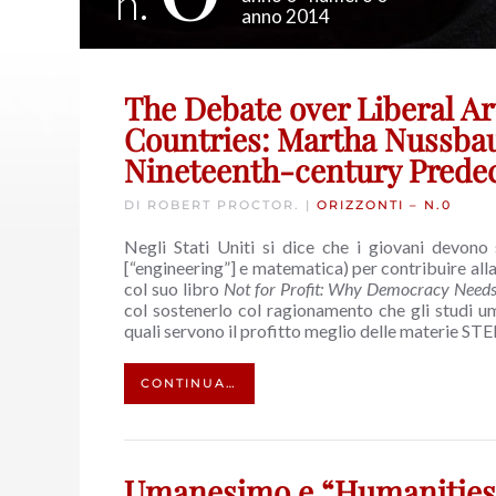
n.
anno 2014
The Debate over Liberal A
Countries: Martha Nussbaum
Nineteenth-century Prede
DI ROBERT PROCTOR. |
ORIZZONTI – N.0
Negli Stati Uniti si dice che i giovani devono
[“engineering”] e matematica) per contribuire al
col suo libro
Not for Profit: Why Democracy Needs
col sostenerlo col ragionamento che gli studi uman
quali servono il profitto meglio delle materie ST
CONTINUA…
Umanesimo e “Humanities