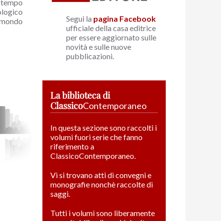
 tempo
ologico
Segui la
pagina Facebook
l mondo
ufficiale della casa editrice
per essere aggiornato sulle
novità e sulle nuove
pubblicazioni.
La biblioteca di
Classico
Contemporaneo
In questa sezione sono raccolti i
volumi fuori serie che fanno
riferimento a
ClassicoContemporaneo.
Vi si trovano atti di convegni e
monografie nonchè raccolte di
saggi.
Tutti i volumi sono liberamente