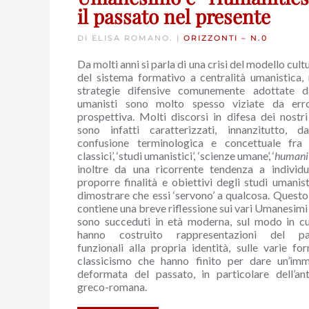
il passato nel presente
DI ELISA ROMANO. |
ORIZZONTI – N.0
Da molti anni si parla di una crisi del modello cult
del sistema formativo a centralità umanistica,
strategie difensive comunemente adottate d
umanisti sono molto spesso viziate da erro
prospettiva. Molti discorsi in difesa dei nostri
sono infatti caratterizzati, innanzitutto, 
confusione terminologica e concettuale fra 
classici’, ‘studi umanistici’, ‘scienze umane’, ‘
humanit
inoltre da una ricorrente tendenza a individ
proporre finalità e obiettivi degli studi umanisti
dimostrare che essi ‘servono’ a qualcosa. Questo
contiene una breve riflessione sui vari Umanesimi 
sono succeduti in età moderna, sul modo in cu
hanno costruito rappresentazioni del pa
funzionali alla propria identità, sulle varie fo
classicismo che hanno finito per dare un’im
deformata del passato, in particolare dell’ant
greco-romana.