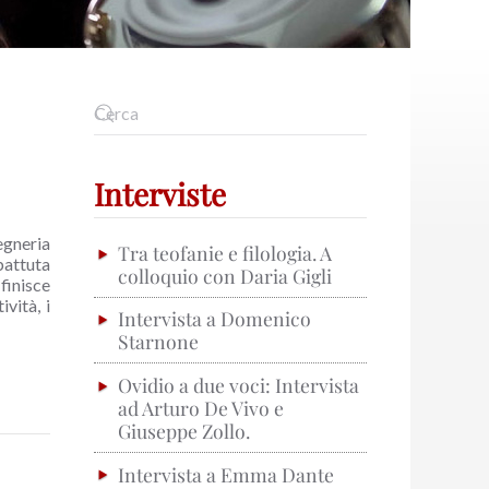
Interviste
egneria
Tra teofanie e filologia. A
battuta
colloquio con Daria Gigli
 finisce
vità, i
Intervista a Domenico
Starnone
Ovidio a due voci: Intervista
ad Arturo De Vivo e
Giuseppe Zollo.
Intervista a Emma Dante