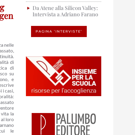
ng
Da Atene alla Silicon Valley:
ngen
Intervista a Adriano Farano
PAGINA ‘INTERVISTE’
a nelle
assato,
nuità.
lità di
ica di
esco su
fono, e
scrive
 i casi,
ralità:
passato
ventore
vita la
 al loro
carnano
cui le